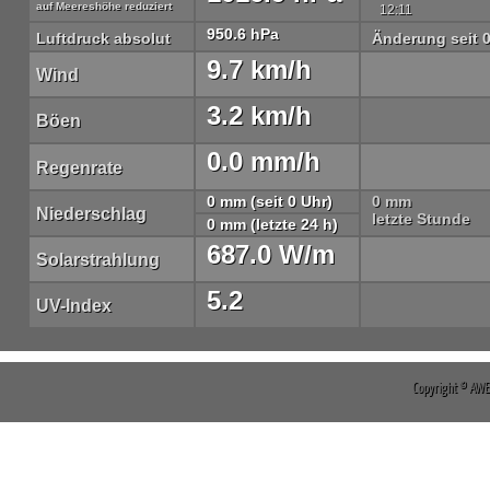
auf Meereshöhe reduziert
12:11
950.6 hPa
Luftdruck absolut
Änderung seit 
9.7 km/h
Wind
3.2 km/h
Böen
0.0 mm/h
Regenrate
0 mm (seit 0 Uhr)
0 mm
Niederschlag
letzte Stunde
0 mm (letzte 24 h)
687.0 W/m
Solarstrahlung
5.2
UV-Index
Copyright © AW