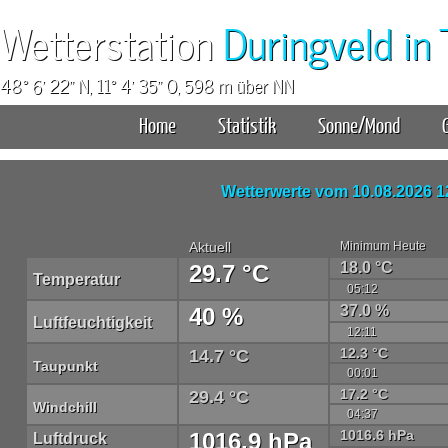
Wetterstation
Duringveld in 
48° 6' 22" N, 11° 4' 35" O, 598 m über NN
Home
Statistik
Sonne/Mond
Wetterwerte vom
10.08.2026 1
Aktuell
Minimum Heute
18.0 °C
29.7 °C
Temperatur
05:12
37.0 %
40 %
Luftfeuchtigkeit
12:11
12.3 °C
14.7 °C
Taupunkt
00:01
17.2 °C
29.4 °C
Windchill
04:37
1016.6 hPa
1016.9 hPa
Luftdruck